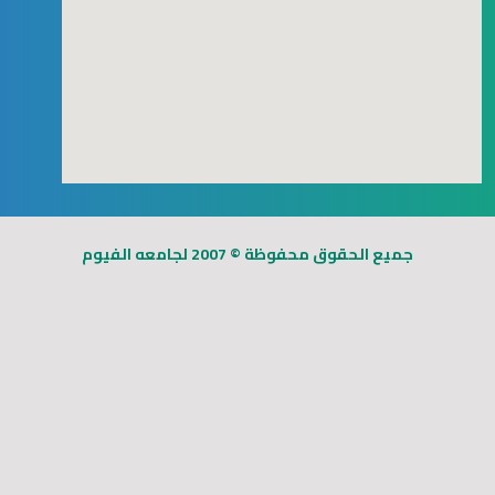
123movies
free goggle map
جميع الحقوق محفوظة © 2007 لجامعه الفيوم