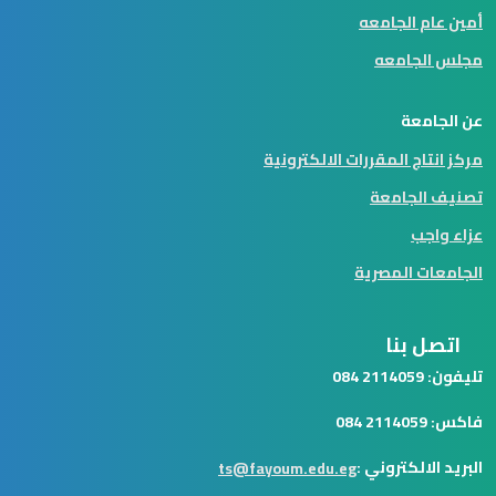
أمين عام الجامعه
مجلس الجامعه
عن الجامعة
مركز انتاج المقررات الالكترونية
تصنيف الجامعة
عزاء واجب
الجامعات المصرية
اتصل بنا
تليفون: 2114059 084
فاكس: 2114059 084
البريد الالكتروني :
ts@fayoum.edu.eg