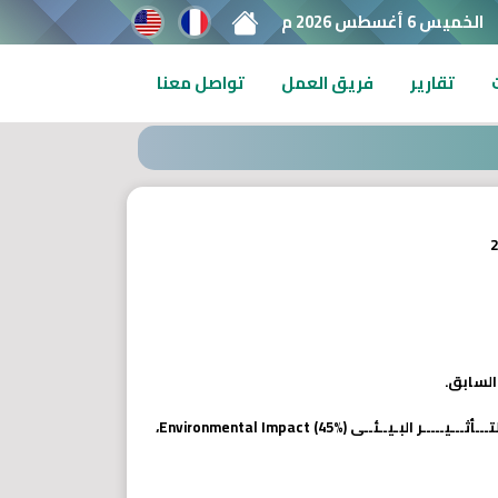
الخميس 6 أغسطس 2026 م
تقارير
فريق العمل
تواصل معنا
اعتمد تصنيف كيو إس للتنمية المستدامة على ثلاثة مؤشرات رئيسية وهـــــى: التـــأثـــيـــــر المجتــمعــى Social Impact (45%)، والتـــأثـــيـــــر البـيــئــى Environmental Impact (45%)،