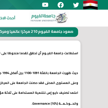
أحدث الاخب
صعود جامعة الفيوم 210 مركزا عالميا ومركزين محليا بتصنيف كيو إس للتنمية المستدامة
استطاعت جامعة الفيـوم أن تحقق تقدما ملحوظا على الم
حيث ظهرت الجامعة بالفئة 1091-1100 بين أفضل 1994 جامعة على مستوى العالم متقدمة نحو 210 مركزا عن العام الماضى.
وعلى المستوى المحلى فقد حصلت الجامعة على المركز 19 بين الجامعات المصرية الحكومية والخاصة متقدمة نحو مركزين عن العام السابق.
والحــوكـمــة Governance (10%).