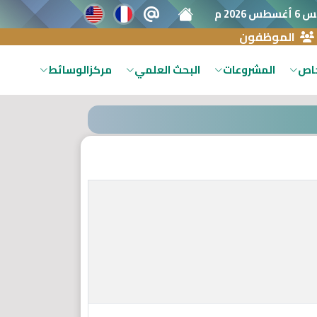
س 2026 م
الموظفون
خاص
المشروعات
البحث العلمي
مركزالوسائط