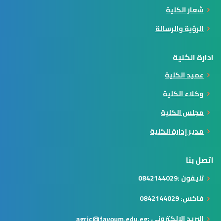
شعار الكلية
الرؤية والرسالة
ادارة الكلية
عميد الكلية
وكلاء الكلية
مجلس الكلية
مدير إدارة الكلية
اتصل بنا
تليفون :0842144029
فاكس: 0842144029
البريد الالكتروني :
agric@fayoum.edu.eg