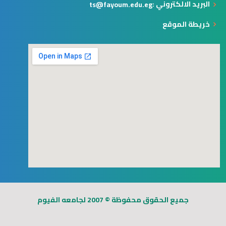
البريد الالكتروني :
ts@fayoum.edu.eg
خريطة الموقع
123movies
free goggle map
جميع الحقوق محفوظة © 2007 لجامعه الفيوم