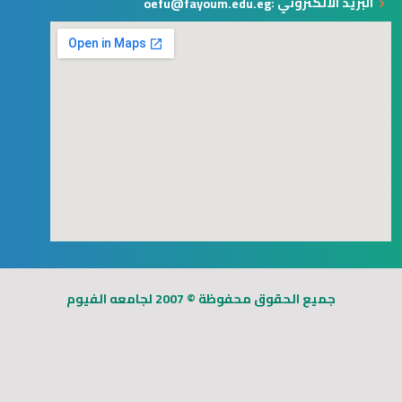
البريد الالكتروني :
oefu@fayoum.edu.eg
123movies
free goggle map
جميع الحقوق محفوظة © 2007 لجامعه الفيوم