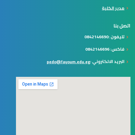
مدير الكلية
اتصل بنا
تليفون :0842146690
فاكس: 0842146696
البريد الالكتروني :
pedo@fayoum.edu.eg