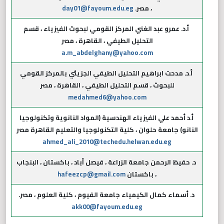
، مصر.
day01@fayoum.edu.eg
أ.د. عمرو عبد الغني المركز القومي لبحوث الفيزياء ، قسم
التحليل الطيفي ، القاهرة ، مصر
a.m_abdelghany@yahoo.com
أ.د. مدحت ابراهيم التحليل الطيفي الجزيئي بالمركز القومي
للبحوث ، قسم التحليل الطيفي ، القاهرة ، مصر
medahmed6@yahoo.com
أ.د أحمد علي الفيزياء الهندسية (المواد النانوية وتكنولوجيا
النانو) جامعة حلوان ، كلية التكنولوجيا والتعليم القاهرة مصر
ahmed_ali_2010@techedu.helwan.edu.eg
د. حفيظ الرحمن جامعة الزراعة ، فيصل أباد ، باكستان ، البنجاب
، باكستان
hafeezcp@gmail.com
د. أسماء كمال الكيمياء جامعة الفيوم ، كلية العلوم ، مصر.
akk00@fayoum.edu.eg