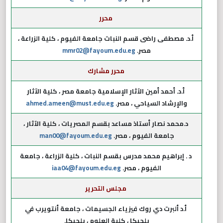
محرر
أ.د. مصطفى راضى قسم النبات جامعة الفيوم ، كلية الزراعة ،
مصر.
mmr02@fayoum.edu.eg
محرر مشارك
أ.د. أحمد أمين الآثار الإسلامية جامعة مصر ، كلية الآثار
والإرشاد السياحي ، مصر.
ahmed.ameen@must.edu.eg
د.محمد نصار أستاذ مساعد بقسم المصريات ، كلية الآثار ،
جامعة الفيوم ، مصر.
man00@fayoum.edu.eg
د . إبراهيم محمد مدرس بقسم النبات ، كلية الزراعة ، جامعة
الفيوم ، مصر.
iaa04@fayoum.edu.eg
مجلس التحرير
أ.د ألبرت دي روك فيزياء الجسيمات ، جامعة أنتويرب في
بلجيكا ، كلية العلوم ، بلجيكا.