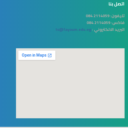
اتصل بنا
تليفون:
2114059 084
فاكس:
2114059 084
البريد الالكتروني :
ts@fayoum.edu.eg
123movies
free goggle map