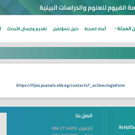
عة الفيوم للعلوم والدراسات البينية
 المجلة
ا
أعداد المجلة
دليل للمؤلفين
تقديم وارسال الأبحاث
https://lfjsis.journals.ekb.eg/contacts?_action=loginForm
اتصل بنا
لكترونية
تليفون:
2114059 084