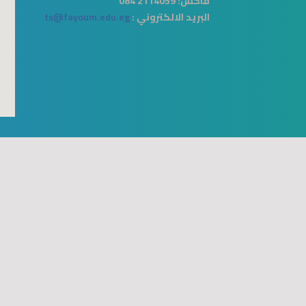
فاكس:
2114059 084
البريد الالكتروني :
ts@fayoum.edu.eg
ies
map