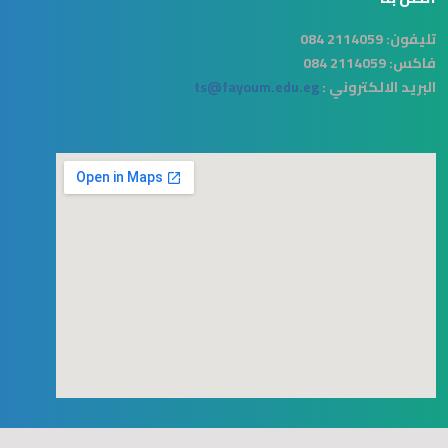
تليفون:
2114059 084
فاكس:
2114059 084
البريد الالكتروني :
ts@fayoum.edu.eg
123movies
free goggle map