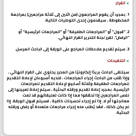
القرار:
1. بمجرد أن يقوم المراجعون (من اثنين إلى ثلاثة مراجعين) بمراجعة
المخطوطة ، سيقدمون إحدى التوصيات التالية:
2. "قبول" أو "المراجعات الطفيفة" أو "المراجعات الرئيسية" أو
"الرفض". تقرر لجنة التحرير القرار النهائي.
3. سيتم تقديم ملاحظات المراجع على الورقة إلى الباحث المرسل.
التنقيحات:
سيتلقى الباحث بريدًا إلكترونيًا من المحرر يحتوي على القرار النهائي ،
وإذا طُلب من الباحث إجراء المراجعات ، فلديه أسبوعان لإعادة التقديم
للمراجعات الطفيفة وثلاثة أسابيع لإعادة التقديم للمراجعات
الرئيسية. بمجرد إعادة تقديم ورقته البحثية ، سيتم إعادة تعيينها إلى
نفس المراجعين إذا تحققوا مما إذا كانت تعليقاتهم قد تمت
معالجتها أم لا. إذا تم إجراء تحسينات كافية ، فسيتم قبول الورقة. إذا
لم يكن كذلك ، فقد يُطلب منه إجراء مراجعات متعددة أو رفض ورقته
البحثية.