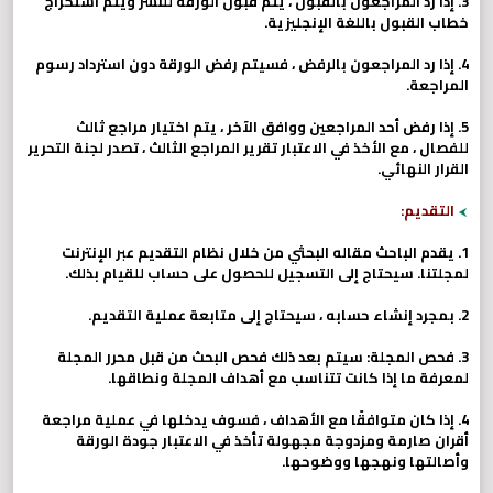
3. إذا رد المراجعون بالقبول ، يتم قبول الورقة للنشر ويتم استخراج
خطاب القبول باللغة الإنجليزية.
4. إذا رد المراجعون بالرفض ، فسيتم رفض الورقة دون استرداد رسوم
المراجعة.
5. إذا رفض أحد المراجعين ووافق الآخر ، يتم اختيار مراجع ثالث
للفصال ، مع الأخذ في الاعتبار تقرير المراجع الثالث ، تصدر لجنة التحرير
القرار النهائي.
التقديم:
1. يقدم الباحث مقاله البحثي من خلال نظام التقديم عبر الإنترنت
لمجلتنا. سيحتاج إلى التسجيل للحصول على حساب للقيام بذلك.
2. بمجرد إنشاء حسابه ، سيحتاج إلى متابعة عملية التقديم.
3. فحص المجلة: سيتم بعد ذلك فحص البحث من قبل محرر المجلة
لمعرفة ما إذا كانت تتناسب مع أهداف المجلة ونطاقها.
4. إذا كان متوافقًا مع الأهداف ، فسوف يدخلها في عملية مراجعة
أقران صارمة ومزدوجة مجهولة تأخذ في الاعتبار جودة الورقة
وأصالتها ونهجها ووضوحها.